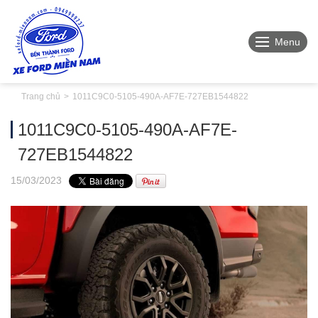
Menu
Trang chủ
1011C9C0-5105-490A-AF7E-727EB1544822
1011C9C0-5105-490A-AF7E-
727EB1544822
15
/03
/2023