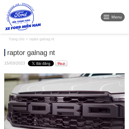
Menu
Trang chủ
raptor galnag nt
raptor galnag nt
15
/03
/2023