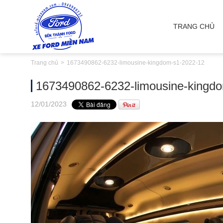
TRANG CHỦ
Trang chủ
1673490862-6232-limousine-kingdom-s1-2022-12
1673490862-6232-limousine-kingd
12
/01
/2023