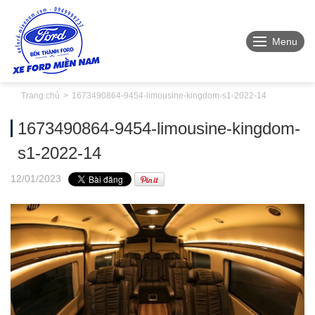
Menu
Trang chủ
1673490864-9454-limousine-kingdom-s1-2022-14
1673490864-9454-limousine-kingdom-
s1-2022-14
12
/01
/2023