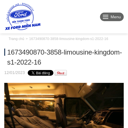
Menu
Trang chủ
1673490870-3858-limousine-kingdom-s1-2022-16
1673490870-3858-limousine-kingdom-
s1-2022-16
12
/01
/2023