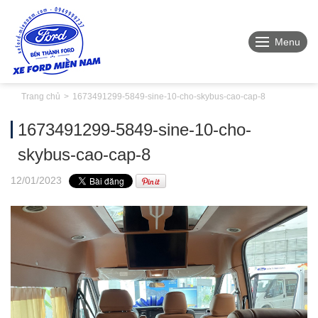
Menu
Trang chủ
1673491299-5849-sine-10-cho-skybus-cao-cap-8
1673491299-5849-sine-10-cho-
skybus-cao-cap-8
12
/01
/2023