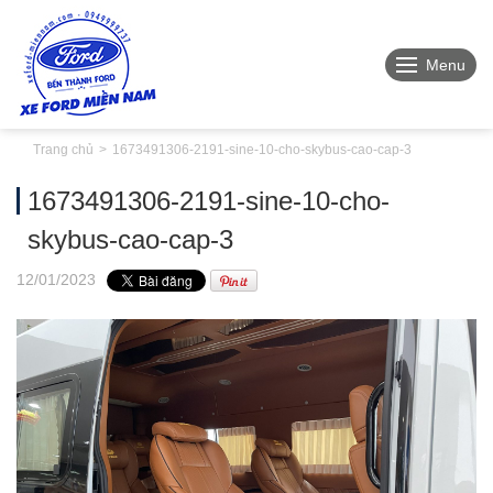
Menu
Trang chủ
1673491306-2191-sine-10-cho-skybus-cao-cap-3
1673491306-2191-sine-10-cho-
skybus-cao-cap-3
12
/01
/2023