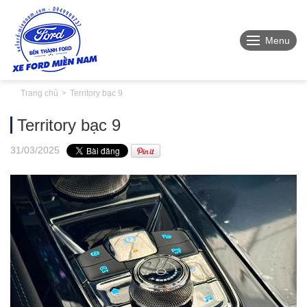
Menu
Trang chủ
Territory bạc 9
Territory bạc 9
31
/03
/2025