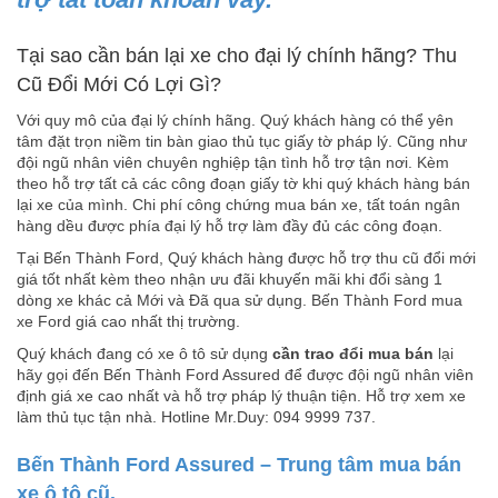
Tại sao cần bán lại xe cho đại lý chính hãng? Thu
Cũ Đổi Mới Có Lợi Gì?
Với quy mô của đại lý chính hãng. Quý khách hàng có thể yên
tâm đặt trọn niềm tin bàn giao thủ tục giấy tờ pháp lý. Cũng như
đội ngũ nhân viên chuyên nghiệp tận tình hỗ trợ tận nơi. Kèm
theo hỗ trợ tất cả các công đoạn giấy tờ khi quý khách hàng bán
lại xe của mình. Chi phí công chứng mua bán xe, tất toán ngân
hàng dều được phía đại lý hỗ trợ làm đầy đủ các công đoạn.
Tại Bến Thành Ford, Quý khách hàng được hỗ trợ thu cũ đổi mới
giá tốt nhất kèm theo nhận ưu đãi khuyến mãi khi đổi sàng 1
dòng xe khác cả Mới và Đã qua sử dụng. Bến Thành Ford mua
xe Ford giá cao nhất thị trường.
Quý khách đang có xe ô tô sử dụng
cần trao đổi mua bán
lại
hãy gọi đến Bến Thành Ford Assured để được đội ngũ nhân viên
định giá xe cao nhất và hỗ trợ pháp lý thuận tiện. Hỗ trợ xem xe
làm thủ tục tận nhà. Hotline Mr.Duy: 094 9999 737.
Bến Thành Ford Assured – Trung tâm mua bán
xe ô tô cũ.