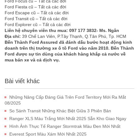
Ford Focus cũ – Tất cả các đời
Ford Fiesta cũ – Tất cả các đời
Ford Escape cũ – Tất cả các đời
Ford Transit cũ – Tất cả các đời
Ford Explorer cũ – Tất cả các đời
Liên hệ chuyên viên thu mua: 097 177 3832- Ms. Ngân
Địa chỉ:
39 Chế Lan Viên, P.Tây Thạnh, Q.Tân Phú, Tp. HCM
Bến Thành Ford Assured đã đánh dấu bước hoạt động kinh
doanh trên thị trường xe ô tô Ford vào năm 2010. Bến Thành
Ford được sự tin dùng của khách hàng khắp cả nước về
mua bán xe và cả dịch vụ.
Bài viết khác
Những Nâng Cấp Đáng Giá Trên Ford Territory Mới Ra Mắt
08/2025
So Sánh Transit Những Khác Biệt Giữa 3 Phiên Bản
Ranger XLS Màu Trắng Mới Nhất 2025 Sẵn Kho Giao Ngay
Hình Ảnh Thực Tế Ranger Stormtrak Màu Đen Mới Nhất
Everest Sport Màu Xám Mới Nhất 2025