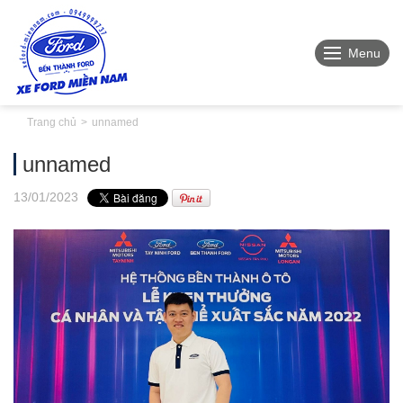
Menu
Trang chủ
unnamed
unnamed
13
/01
/2023