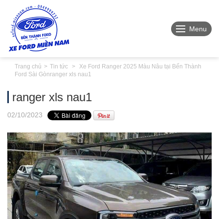
Menu
Trang chủ
Tin tức
Xe Ford Ranger 2025 Màu Nâu tại Bến Thành
Ford Sài Gòn
ranger xls nau1
ranger xls nau1
02
/10
/2023