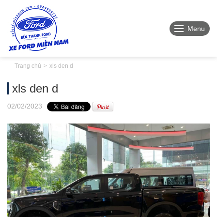
Menu
Trang chủ
xls den d
xls den d
02
/02
/2023