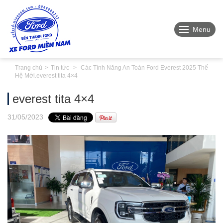
Menu
Trang chủ
Tin tức
Các Tính Năng An Toàn Ford Everest 2025 Thế
Hệ Mới.
everest tita 4×4
everest tita 4×4
31
/05
/2023