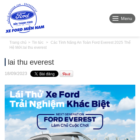
Menu
Trang chủ
Tin tức
Các Tính Năng An Toàn Ford Everest 2025 Thế
Hệ Mới.
lai thu everest
lai thu everest
18
/09
/2023