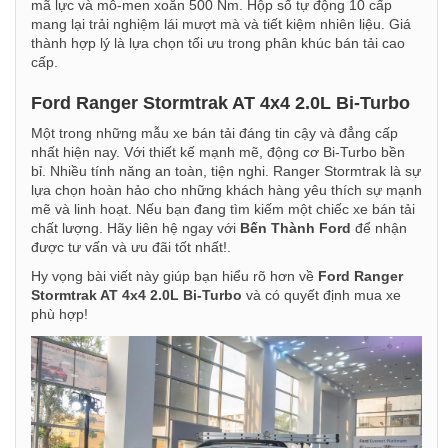
mã lực và mô-men xoắn 500 Nm. Hộp số tự động 10 cấp
mang lại trải nghiệm lái mượt mà và tiết kiệm nhiên liệu. Giá
thành hợp lý là lựa chọn tối ưu trong phân khúc bán tải cao
cấp.
Ford Ranger Stormtrak AT 4x4 2.0L Bi-Turbo
Một trong những mẫu xe bán tải đáng tin cậy và đẳng cấp
nhất hiện nay. Với thiết kế mạnh mẽ, động cơ Bi-Turbo bền
bỉ. Nhiều tính năng an toàn, tiện nghi. Ranger Stormtrak là sự
lựa chọn hoàn hảo cho những khách hàng yêu thích sự mạnh
mẽ và linh hoạt. Nếu bạn đang tìm kiếm một chiếc xe bán tải
chất lượng. Hãy liên hệ ngay với
Bến Thành Ford
để nhận
được tư vấn và ưu đãi tốt nhất!.
Hy vọng bài viết này giúp bạn hiểu rõ hơn về
Ford Ranger
Stormtrak AT 4x4 2.0L Bi-Turbo
và có quyết định mua xe
phù hợp!