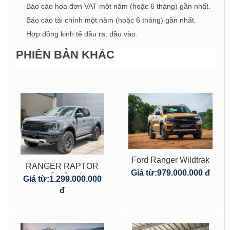
Báo cáo hóa đơn VAT một năm (hoặc 6 tháng) gần nhất.
Báo cáo tài chính một năm (hoặc 6 tháng) gần nhất.
Hợp đồng kinh tế đầu ra, đầu vào.
PHIÊN BẢN KHÁC
Ford Ranger Wildtrak
RANGER RAPTOR
4×4
Giá từ:
979.000.000 đ
THẾ HỆ MỚI
Giá từ:
1.299.000.000
đ