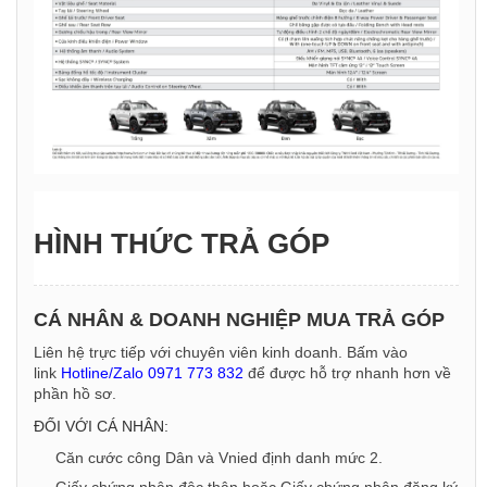
HÌNH THỨC TRẢ GÓP
CÁ NHÂN & DOANH NGHIỆP MUA TRẢ GÓP
Liên hệ trực tiếp với chuyên viên kinh doanh. Bấm vào
link
Hotline/Zalo 0971 773 832
để được hỗ trợ nhanh hơn về
phần hồ sơ.
ĐỐI VỚI CÁ NHÂN:
Căn cước công Dân và Vnied định danh mức 2.
Giấy chứng nhận độc thân hoặc Giấy chứng nhận đăng ký