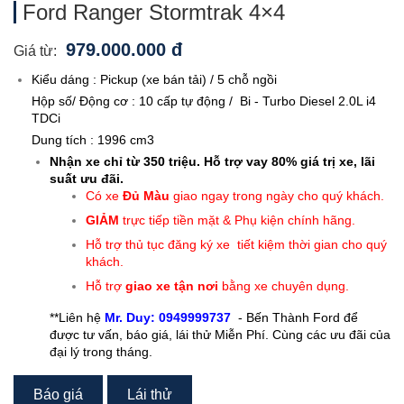
Ford Ranger Stormtrak 4×4
979.000.000 đ
Giá từ:
Kiểu dáng : Pickup (xe bán tải) / 5 chỗ ngồi
Hộp số/ Động cơ : 10 cấp tự động / Bi - Turbo Diesel 2.0L i4
TDCi
Dung tích : 1996 cm3
Nhận xe chỉ từ 350 triệu. Hỗ trợ vay 80% giá trị xe, lãi
suất ưu đãi.
Có xe
Đủ Màu
giao ngay trong ngày cho quý khách.
GIẢM
trực tiếp tiền mặt & Phụ kiện chính hãng.
Hỗ trợ thủ tục đăng ký xe tiết kiệm thời gian cho quý
khách.
Hỗ trợ
giao xe tận nơi
bằng xe chuyên dụng.
**Liên hệ
Mr. Duy: 0949999737
- Bến Thành Ford để
được tư vấn, báo giá, lái thử Miễn Phí. Cùng các ưu đãi của
đại lý trong tháng.
Báo giá
Lái thử