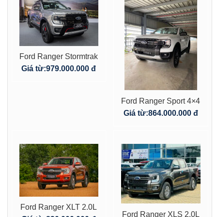
Ford Ranger Stormtrak
4×4
Giá từ:
979.000.000 đ
Ford Ranger Sport 4×4
AT 2025
Giá từ:
864.000.000 đ
Ford Ranger XLT 2.0L
Ford Ranger XLS 2.0L