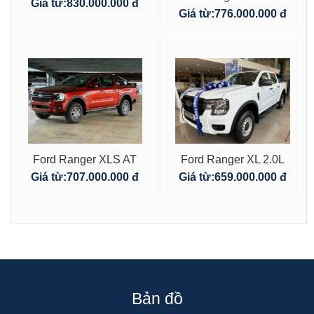
4×4 AT
Giá từ:
830.000.000 đ
4×4 AT
Giá từ:
776.000.000 đ
Ford Ranger XLS AT
Ford Ranger XL 2.0L
4×2
4×4 MT
Giá từ:
707.000.000 đ
Giá từ:
659.000.000 đ
Bản đồ