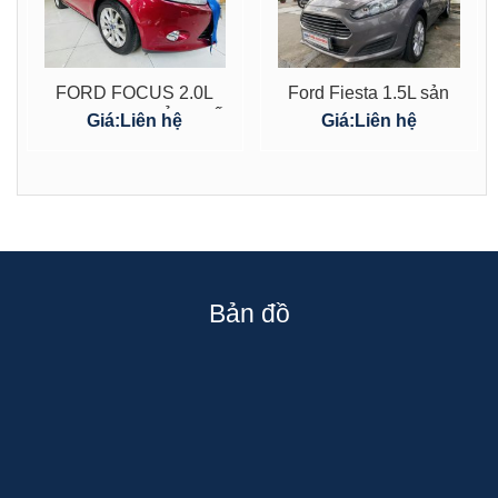
FORD FOCUS 2.0L
Ford Fiesta 1.5L sản
TITANIUM 4 CỬA_SỐ
xuất 2015 màu nâu
Giá:
Liên hệ
Giá:
Liên hệ
TỰ ĐỘNG_2015
chính chủ bán
Bản đồ