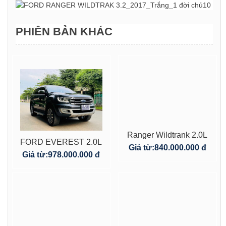
PHIÊN BẢN KHÁC
Ranger Wildtrank 2.0L
FORD EVEREST 2.0L
2 cầu – 2020 – màu
Giá từ:
840.000.000 đ
– Số Tự Động 2020
Giá từ:
978.000.000 đ
cam