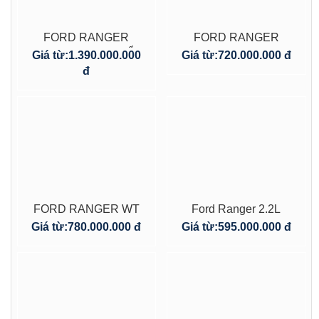
FORD RANGER
FORD RANGER
RAPTOR_2021_BIỂN
WILDTRAK
Giá từ:
1.390.000.000
Giá từ:
720.000.000 đ
DU LỊCH
3.2_2017_Trắng_1 đời
đ
chủ
FORD RANGER WT
Ford Ranger 2.2L
2.0L_2
2017 – Số tự động –
Giá từ:
780.000.000 đ
Giá từ:
595.000.000 đ
CẦU_2018_đăng ký
Màu bạc
2019