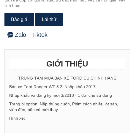
Bán trả góp với gói lãi suất ưu đãi, hạn mức vay và thời gian vay
linh hoạt.
Báo giá
Lái thử
Zalo
Tiktok
GIỚI THIỆU
TRUNG TÂM MUA BÁN XE FORD CŨ CHÍNH HÃNG
Bán xe Ford Ranger WT 3.2l Nhập khẩu 2017
Nhập khẩu và đăng ký mới 3/2018 - 1 đời chủ sử dụng
Trang bị option: Nắp thùng cuộn, Phim cách nhiệt, lót sàn,
viền đèn, bốn vỏ mới thay
Hình xe: