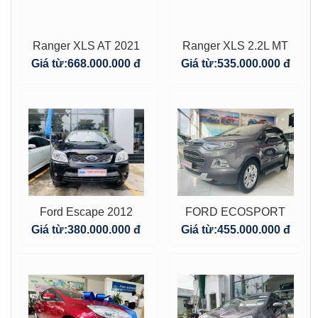
Ranger XLS AT 2021
Ranger XLS 2.2L MT
đi lướt
2018. Số sàn 1 cầu
Giá từ:
668.000.000 đ
Giá từ:
535.000.000 đ
Ford Escape 2012
FORD ECOSPORT
màu đen tại HCM 1
1.5L
Giá từ:
380.000.000 đ
Giá từ:
455.000.000 đ
chủ
TITANIUM_2016_MÀU
NÂU