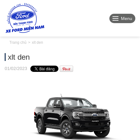
Menu
Trang chủ
xlt den
xlt den
01
/02
/2023