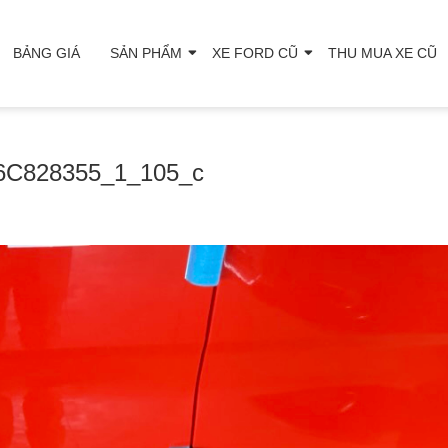
BẢNG GIÁ
SẢN PHẨM
XE FORD CŨ
THU MUA XE CŨ
6C828355_1_105_c