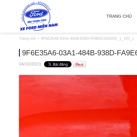
TRANG CHỦ
Trang chủ
9F6E35A6-03A1-484B-938D-FA9E6C828355_1_105_c
9F6E35A6-03A1-484B-938D-FA9E
04
/10
/2023